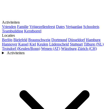
Activiteiten
Vrienden
Familie
Vrijgezellenfeest
Dates
Verjaardag
Schoolreis
Teambuilding
Kerstborrel
Locaties
Berlijn
Bielefeld
Braunschweig
Dortmund
Düsseldorf
Hamburg
Hannover
Kassel
Kiel
Keulen
Lüdenscheid
Stuttgart
Tilburg (NL)
Troisdorf (Keulen/Bonn)
Wenen (AT)
Würzburg
Zürich (CH)
Activiteiten