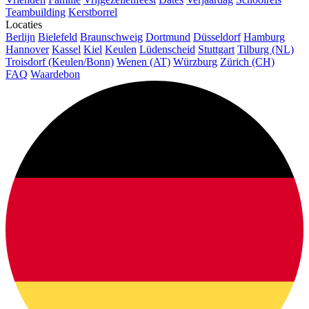
Teambuilding
Kerstborrel
Locaties
Berlijn
Bielefeld
Braunschweig
Dortmund
Düsseldorf
Hamburg
Hannover
Kassel
Kiel
Keulen
Lüdenscheid
Stuttgart
Tilburg (NL)
Troisdorf (Keulen/Bonn)
Wenen (AT)
Würzburg
Zürich (CH)
FAQ
Waardebon