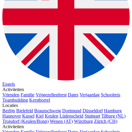
Engels
Activiteiten
Vrienden
Familie
Vrijgezellenfeest
Dates
Verjaardag
Schoolreis
Teambuilding
Kerstborrel
Locaties
Berlijn
Bielefeld
Braunschweig
Dortmund
Düsseldorf
Hamburg
Hannover
Kassel
Kiel
Keulen
Lüdenscheid
Stuttgart
Tilburg (NL)
Troisdorf (Keulen/Bonn)
Wenen (AT)
Würzburg
Zürich (CH)
Activiteiten
Vrienden
Familie
Vrijgezellenfeest
Dates
Verjaardag
Schoolreis