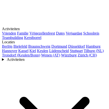
Activiteiten
Vrienden
Familie
Vrijgezellenfeest
Dates
Verjaardag
Schoolreis
Teambuilding
Kerstborrel
Locaties
Berlijn
Bielefeld
Braunschweig
Dortmund
Düsseldorf
Hamburg
Hannover
Kassel
Kiel
Keulen
Lüdenscheid
Stuttgart
Tilburg (NL)
Troisdorf (Keulen/Bonn)
Wenen (AT)
Würzburg
Zürich (CH)
Activiteiten