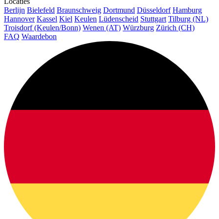
Locaties
Berlijn
Bielefeld
Braunschweig
Dortmund
Düsseldorf
Hamburg
Hannover
Kassel
Kiel
Keulen
Lüdenscheid
Stuttgart
Tilburg (NL)
Troisdorf (Keulen/Bonn)
Wenen (AT)
Würzburg
Zürich (CH)
FAQ
Waardebon