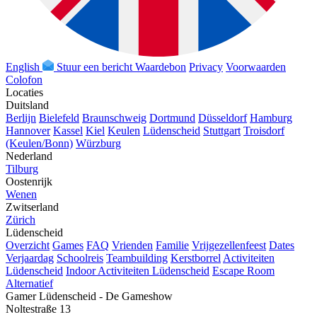
English
Stuur een bericht
Waardebon
Privacy
Voorwaarden
Colofon
Locaties
Duitsland
Berlijn
Bielefeld
Braunschweig
Dortmund
Düsseldorf
Hamburg
Hannover
Kassel
Kiel
Keulen
Lüdenscheid
Stuttgart
Troisdorf
(Keulen/Bonn)
Würzburg
Nederland
Tilburg
Oostenrijk
Wenen
Zwitserland
Zürich
Lüdenscheid
Overzicht
Games
FAQ
Vrienden
Familie
Vrijgezellenfeest
Dates
Verjaardag
Schoolreis
Teambuilding
Kerstborrel
Activiteiten
Lüdenscheid
Indoor Activiteiten Lüdenscheid
Escape Room
Alternatief
Gamer Lüdenscheid - De Gameshow
Noltestraße 13