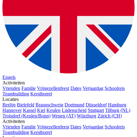
Engels
Activiteiten
Vrienden
Familie
Vrijgezellenfeest
Dates
Verjaardag
Schoolreis
Teambuilding
Kerstborrel
Locaties
Berlijn
Bielefeld
Braunschweig
Dortmund
Düsseldorf
Hamburg
Hannover
Kassel
Kiel
Keulen
Lüdenscheid
Stuttgart
Tilburg (NL)
Troisdorf (Keulen/Bonn)
Wenen (AT)
Würzburg
Zürich (CH)
Activiteiten
Vrienden
Familie
Vrijgezellenfeest
Dates
Verjaardag
Schoolreis
Teambuilding
Kerstborrel