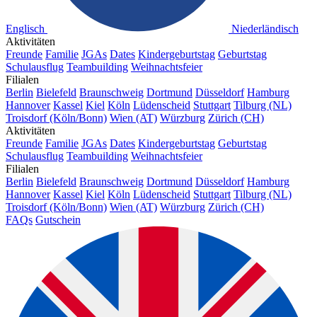
Englisch
Niederländisch
Aktivitäten
Freunde
Familie
JGAs
Dates
Kindergeburtstag
Geburtstag
Schulausflug
Teambuilding
Weihnachtsfeier
Filialen
Berlin
Bielefeld
Braunschweig
Dortmund
Düsseldorf
Hamburg
Hannover
Kassel
Kiel
Köln
Lüdenscheid
Stuttgart
Tilburg (NL)
Troisdorf (Köln/Bonn)
Wien (AT)
Würzburg
Zürich (CH)
Aktivitäten
Freunde
Familie
JGAs
Dates
Kindergeburtstag
Geburtstag
Schulausflug
Teambuilding
Weihnachtsfeier
Filialen
Berlin
Bielefeld
Braunschweig
Dortmund
Düsseldorf
Hamburg
Hannover
Kassel
Kiel
Köln
Lüdenscheid
Stuttgart
Tilburg (NL)
Troisdorf (Köln/Bonn)
Wien (AT)
Würzburg
Zürich (CH)
FAQs
Gutschein