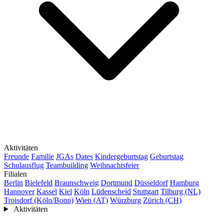
Aktivitäten
Freunde
Familie
JGAs
Dates
Kindergeburtstag
Geburtstag
Schulausflug
Teambuilding
Weihnachtsfeier
Filialen
Berlin
Bielefeld
Braunschweig
Dortmund
Düsseldorf
Hamburg
Hannover
Kassel
Kiel
Köln
Lüdenscheid
Stuttgart
Tilburg (NL)
Troisdorf (Köln/Bonn)
Wien (AT)
Würzburg
Zürich (CH)
Aktivitäten