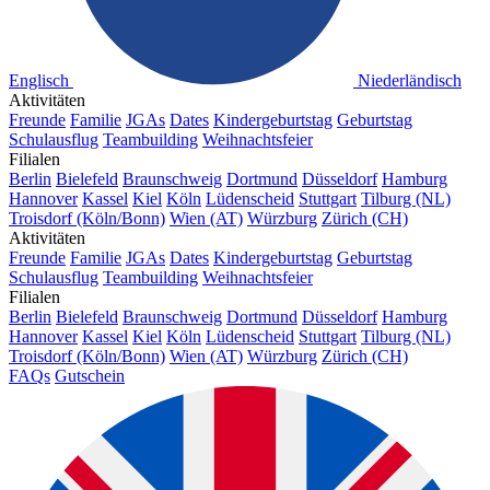
Englisch
Niederländisch
Aktivitäten
Freunde
Familie
JGAs
Dates
Kindergeburtstag
Geburtstag
Schulausflug
Teambuilding
Weihnachtsfeier
Filialen
Berlin
Bielefeld
Braunschweig
Dortmund
Düsseldorf
Hamburg
Hannover
Kassel
Kiel
Köln
Lüdenscheid
Stuttgart
Tilburg (NL)
Troisdorf (Köln/Bonn)
Wien (AT)
Würzburg
Zürich (CH)
Aktivitäten
Freunde
Familie
JGAs
Dates
Kindergeburtstag
Geburtstag
Schulausflug
Teambuilding
Weihnachtsfeier
Filialen
Berlin
Bielefeld
Braunschweig
Dortmund
Düsseldorf
Hamburg
Hannover
Kassel
Kiel
Köln
Lüdenscheid
Stuttgart
Tilburg (NL)
Troisdorf (Köln/Bonn)
Wien (AT)
Würzburg
Zürich (CH)
FAQs
Gutschein