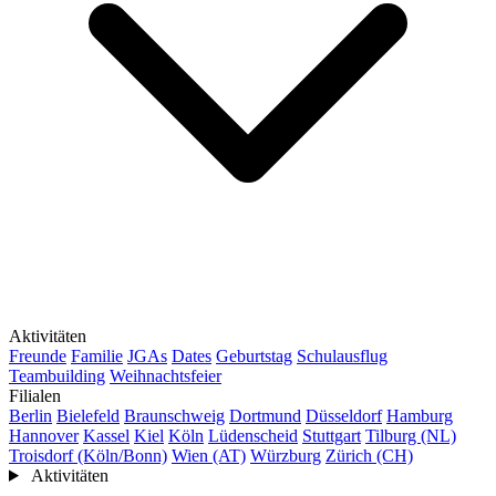
Aktivitäten
Freunde
Familie
JGAs
Dates
Geburtstag
Schulausflug
Teambuilding
Weihnachtsfeier
Filialen
Berlin
Bielefeld
Braunschweig
Dortmund
Düsseldorf
Hamburg
Hannover
Kassel
Kiel
Köln
Lüdenscheid
Stuttgart
Tilburg (NL)
Troisdorf (Köln/Bonn)
Wien (AT)
Würzburg
Zürich (CH)
Aktivitäten