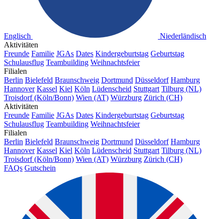
Englisch
Niederländisch
Aktivitäten
Freunde
Familie
JGAs
Dates
Kindergeburtstag
Geburtstag
Schulausflug
Teambuilding
Weihnachtsfeier
Filialen
Berlin
Bielefeld
Braunschweig
Dortmund
Düsseldorf
Hamburg
Hannover
Kassel
Kiel
Köln
Lüdenscheid
Stuttgart
Tilburg (NL)
Troisdorf (Köln/Bonn)
Wien (AT)
Würzburg
Zürich (CH)
Aktivitäten
Freunde
Familie
JGAs
Dates
Kindergeburtstag
Geburtstag
Schulausflug
Teambuilding
Weihnachtsfeier
Filialen
Berlin
Bielefeld
Braunschweig
Dortmund
Düsseldorf
Hamburg
Hannover
Kassel
Kiel
Köln
Lüdenscheid
Stuttgart
Tilburg (NL)
Troisdorf (Köln/Bonn)
Wien (AT)
Würzburg
Zürich (CH)
FAQs
Gutschein