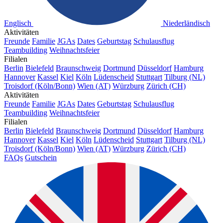
Englisch
Niederländisch
Aktivitäten
Freunde
Familie
JGAs
Dates
Geburtstag
Schulausflug
Teambuilding
Weihnachtsfeier
Filialen
Berlin
Bielefeld
Braunschweig
Dortmund
Düsseldorf
Hamburg
Hannover
Kassel
Kiel
Köln
Lüdenscheid
Stuttgart
Tilburg (NL)
Troisdorf (Köln/Bonn)
Wien (AT)
Würzburg
Zürich (CH)
Aktivitäten
Freunde
Familie
JGAs
Dates
Geburtstag
Schulausflug
Teambuilding
Weihnachtsfeier
Filialen
Berlin
Bielefeld
Braunschweig
Dortmund
Düsseldorf
Hamburg
Hannover
Kassel
Kiel
Köln
Lüdenscheid
Stuttgart
Tilburg (NL)
Troisdorf (Köln/Bonn)
Wien (AT)
Würzburg
Zürich (CH)
FAQs
Gutschein