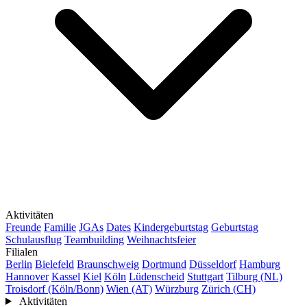
Aktivitäten
Freunde
Familie
JGAs
Dates
Kindergeburtstag
Geburtstag
Schulausflug
Teambuilding
Weihnachtsfeier
Filialen
Berlin
Bielefeld
Braunschweig
Dortmund
Düsseldorf
Hamburg
Hannover
Kassel
Kiel
Köln
Lüdenscheid
Stuttgart
Tilburg (NL)
Troisdorf (Köln/Bonn)
Wien (AT)
Würzburg
Zürich (CH)
Aktivitäten