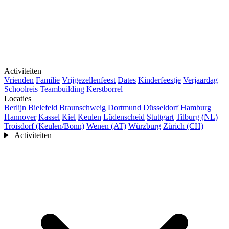
Activiteiten
Vrienden
Familie
Vrijgezellenfeest
Dates
Kinderfeestje
Verjaardag
Schoolreis
Teambuilding
Kerstborrel
Locaties
Berlijn
Bielefeld
Braunschweig
Dortmund
Düsseldorf
Hamburg
Hannover
Kassel
Kiel
Keulen
Lüdenscheid
Stuttgart
Tilburg (NL)
Troisdorf (Keulen/Bonn)
Wenen (AT)
Würzburg
Zürich (CH)
Activiteiten