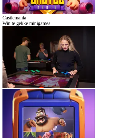
Castlemania
Win te gekke minigames