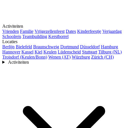
Activiteiten
Vrienden
Familie
Vrijgezellenfeest
Dates
Kinderfeestje
Verjaardag
Schoolreis
Teambuilding
Kerstborrel
Locaties
Berlijn
Bielefeld
Braunschweig
Dortmund
Düsseldorf
Hamburg
Hannover
Kassel
Kiel
Keulen
Lüdenscheid
Stuttgart
Tilburg (NL)
Troisdorf (Keulen/Bonn)
Wenen (AT)
Würzburg
Zürich (CH)
Activiteiten