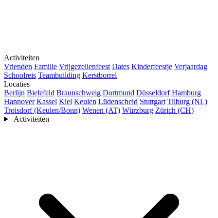
Activiteiten
Vrienden
Familie
Vrijgezellenfeest
Dates
Kinderfeestje
Verjaardag
Schoolreis
Teambuilding
Kerstborrel
Locaties
Berlijn
Bielefeld
Braunschweig
Dortmund
Düsseldorf
Hamburg
Hannover
Kassel
Kiel
Keulen
Lüdenscheid
Stuttgart
Tilburg (NL)
Troisdorf (Keulen/Bonn)
Wenen (AT)
Würzburg
Zürich (CH)
Activiteiten