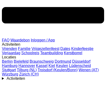
FAQ
Waardebon
Inloggen / App
Activiteiten
Vrienden
Familie
Vrijgezellenfeest
Dates
Kinderfeestje
Verjaardag
Schoolreis
Teambuilding
Kerstborrel
Locaties
Berlijn
Bielefeld
Braunschweig
Dortmund
Düsseldorf
Hamburg
Hannover
Kassel
Kiel
Keulen
Lüdenscheid
Stuttgart
Tilburg (NL)
Troisdorf (Keulen/Bonn)
Wenen (AT)
Würzburg
Zürich (CH)
Activiteiten