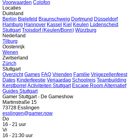
Voorwaarden
Colofon
Locaties
Duitsland
Berlijn
Bielefeld
Braunschweig
Dortmund
Düsseldorf
Hamburg
Hannover
Kassel
Kiel
Keulen
Lüdenscheid
Stuttgart
Troisdorf (Keulen/Bonn)
Würzburg
Nederland
Tilburg
Oostenrijk
Wenen
Zwitserland
Zürich
Stuttgart
Overzicht
Games
FAQ
Vrienden
Familie
Vrijgezellenfeest
Dates
Kinderfeestje
Verjaardag
Schoolreis
Teambuilding
Kerstborrel
Activiteiten Stuttgart
Escape Room Alternatief
Guides Stuttgart
Gamer Stuttgart - De Gameshow
Martinstraße 15
73728 Esslingen
esslingen@gamer.now
Do
16 - 21 uur
Vr
16 - 21:30 uur