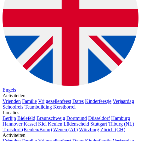
Engels
Activiteiten
Vrienden
Familie
Vrijgezellenfeest
Dates
Kinderfeestje
Verjaardag
Schoolreis
Teambuilding
Kerstborrel
Locaties
Berlijn
Bielefeld
Braunschweig
Dortmund
Düsseldorf
Hamburg
Hannover
Kassel
Kiel
Keulen
Lüdenscheid
Stuttgart
Tilburg (NL)
Troisdorf (Keulen/Bonn)
Wenen (AT)
Würzburg
Zürich (CH)
Activiteiten
Vrienden
Familie
Vrijgezellenfeest
Dates
Kinderfeestje
Verjaardag