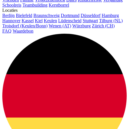
Schoolreis
Teambuilding
Kerstborrel
Locaties
Berlijn
Bielefeld
Braunschweig
Dortmund
Düsseldorf
Hamburg
Hannover
Kassel
Kiel
Keulen
Lüdenscheid
Stuttgart
Tilburg (NL)
Troisdorf (Keulen/Bonn)
Wenen (AT)
Würzburg
Zürich (CH)
FAQ
Waardebon