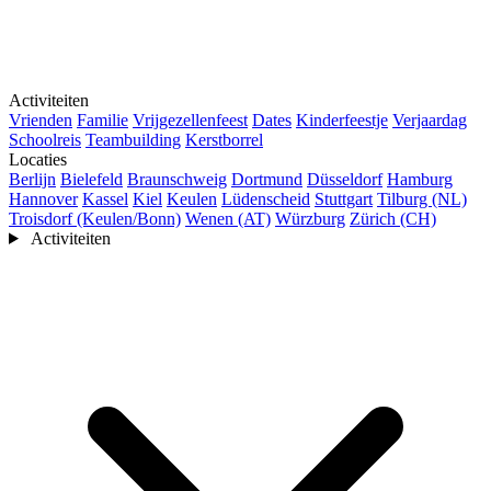
Activiteiten
Vrienden
Familie
Vrijgezellenfeest
Dates
Kinderfeestje
Verjaardag
Schoolreis
Teambuilding
Kerstborrel
Locaties
Berlijn
Bielefeld
Braunschweig
Dortmund
Düsseldorf
Hamburg
Hannover
Kassel
Kiel
Keulen
Lüdenscheid
Stuttgart
Tilburg (NL)
Troisdorf (Keulen/Bonn)
Wenen (AT)
Würzburg
Zürich (CH)
Activiteiten