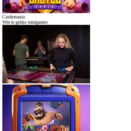
Castlemania
Win te gekke minigames