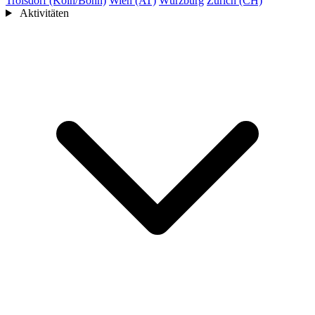
Troisdorf (Köln/Bonn)
Wien (AT)
Würzburg
Zürich (CH)
Aktivitäten