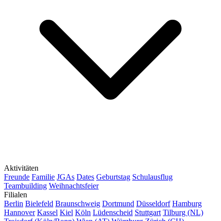
Aktivitäten
Freunde
Familie
JGAs
Dates
Geburtstag
Schulausflug
Teambuilding
Weihnachtsfeier
Filialen
Berlin
Bielefeld
Braunschweig
Dortmund
Düsseldorf
Hamburg
Hannover
Kassel
Kiel
Köln
Lüdenscheid
Stuttgart
Tilburg (NL)