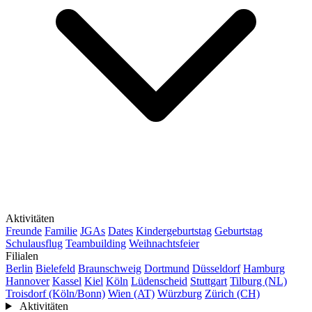
Aktivitäten
Freunde
Familie
JGAs
Dates
Kindergeburtstag
Geburtstag
Schulausflug
Teambuilding
Weihnachtsfeier
Filialen
Berlin
Bielefeld
Braunschweig
Dortmund
Düsseldorf
Hamburg
Hannover
Kassel
Kiel
Köln
Lüdenscheid
Stuttgart
Tilburg (NL)
Troisdorf (Köln/Bonn)
Wien (AT)
Würzburg
Zürich (CH)
Aktivitäten