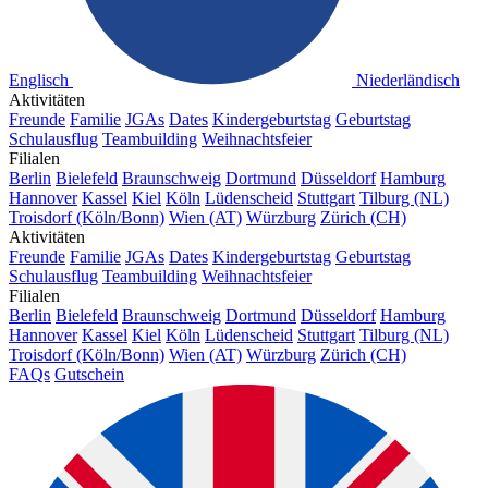
Englisch
Niederländisch
Aktivitäten
Freunde
Familie
JGAs
Dates
Kindergeburtstag
Geburtstag
Schulausflug
Teambuilding
Weihnachtsfeier
Filialen
Berlin
Bielefeld
Braunschweig
Dortmund
Düsseldorf
Hamburg
Hannover
Kassel
Kiel
Köln
Lüdenscheid
Stuttgart
Tilburg (NL)
Troisdorf (Köln/Bonn)
Wien (AT)
Würzburg
Zürich (CH)
Aktivitäten
Freunde
Familie
JGAs
Dates
Kindergeburtstag
Geburtstag
Schulausflug
Teambuilding
Weihnachtsfeier
Filialen
Berlin
Bielefeld
Braunschweig
Dortmund
Düsseldorf
Hamburg
Hannover
Kassel
Kiel
Köln
Lüdenscheid
Stuttgart
Tilburg (NL)
Troisdorf (Köln/Bonn)
Wien (AT)
Würzburg
Zürich (CH)
FAQs
Gutschein