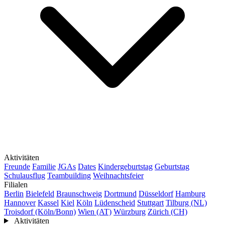
Aktivitäten
Freunde
Familie
JGAs
Dates
Kindergeburtstag
Geburtstag
Schulausflug
Teambuilding
Weihnachtsfeier
Filialen
Berlin
Bielefeld
Braunschweig
Dortmund
Düsseldorf
Hamburg
Hannover
Kassel
Kiel
Köln
Lüdenscheid
Stuttgart
Tilburg (NL)
Troisdorf (Köln/Bonn)
Wien (AT)
Würzburg
Zürich (CH)
Aktivitäten