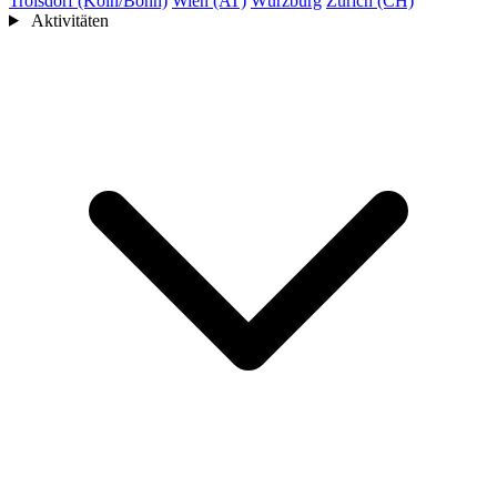
Troisdorf (Köln/Bonn)
Wien (AT)
Würzburg
Zürich (CH)
Aktivitäten