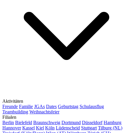
Aktivitäten
Freunde
Familie
JGAs
Dates
Geburtstag
Schulausflug
Teambuilding
Weihnachtsfeier
Filialen
Berlin
Bielefeld
Braunschweig
Dortmund
Düsseldorf
Hamburg
Hannover
Kassel
Kiel
Köln
Lüdenscheid
Stuttgart
Tilburg (NL)