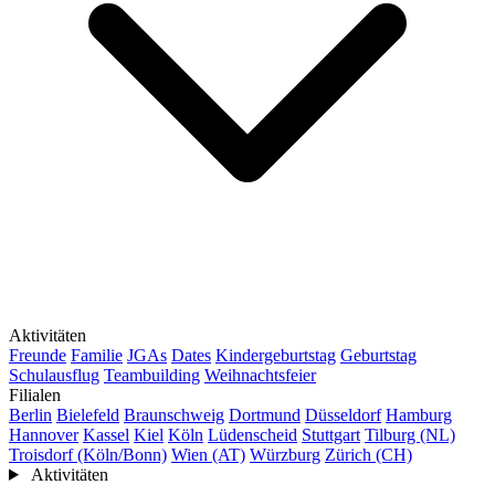
Aktivitäten
Freunde
Familie
JGAs
Dates
Kindergeburtstag
Geburtstag
Schulausflug
Teambuilding
Weihnachtsfeier
Filialen
Berlin
Bielefeld
Braunschweig
Dortmund
Düsseldorf
Hamburg
Hannover
Kassel
Kiel
Köln
Lüdenscheid
Stuttgart
Tilburg (NL)
Troisdorf (Köln/Bonn)
Wien (AT)
Würzburg
Zürich (CH)
Aktivitäten