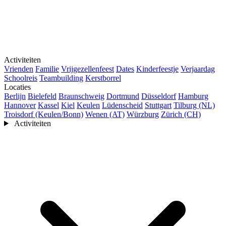
Activiteiten
Vrienden
Familie
Vrijgezellenfeest
Dates
Kinderfeestje
Verjaardag
Schoolreis
Teambuilding
Kerstborrel
Locaties
Berlijn
Bielefeld
Braunschweig
Dortmund
Düsseldorf
Hamburg
Hannover
Kassel
Kiel
Keulen
Lüdenscheid
Stuttgart
Tilburg (NL)
Troisdorf (Keulen/Bonn)
Wenen (AT)
Würzburg
Zürich (CH)
Activiteiten