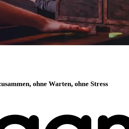
r zusammen, ohne Warten, ohne Stress