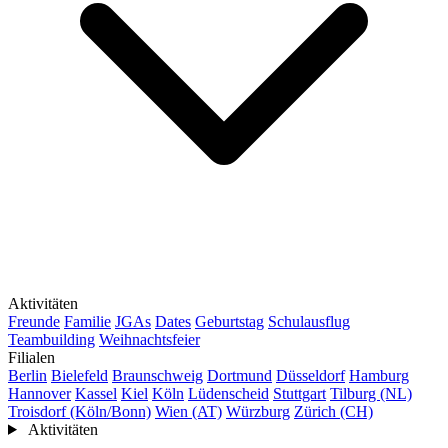
Aktivitäten
Freunde
Familie
JGAs
Dates
Geburtstag
Schulausflug
Teambuilding
Weihnachtsfeier
Filialen
Berlin
Bielefeld
Braunschweig
Dortmund
Düsseldorf
Hamburg
Hannover
Kassel
Kiel
Köln
Lüdenscheid
Stuttgart
Tilburg (NL)
Troisdorf (Köln/Bonn)
Wien (AT)
Würzburg
Zürich (CH)
Aktivitäten