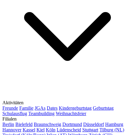
Aktivitäten
Freunde
Familie
JGAs
Dates
Kindergeburtstag
Geburtstag
Schulausflug
Teambuilding
Weihnachtsfeier
Filialen
Berlin
Bielefeld
Braunschweig
Dortmund
Düsseldorf
Hamburg
Hannover
Kassel
Kiel
Köln
Lüdenscheid
Stuttgart
Tilburg (NL)