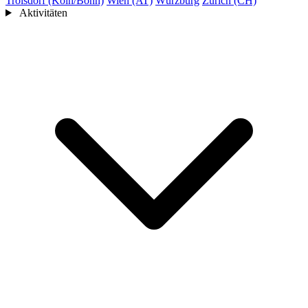
Troisdorf (Köln/Bonn)
Wien (AT)
Würzburg
Zürich (CH)
Aktivitäten