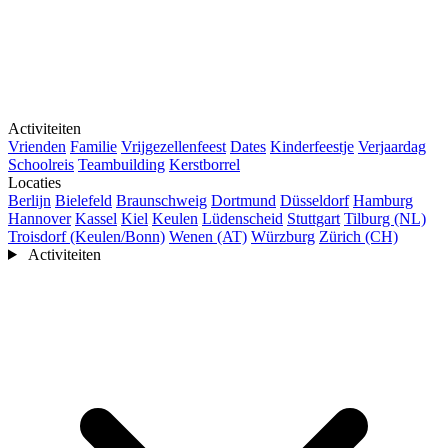
Activiteiten
Vrienden
Familie
Vrijgezellenfeest
Dates
Kinderfeestje
Verjaardag
Schoolreis
Teambuilding
Kerstborrel
Locaties
Berlijn
Bielefeld
Braunschweig
Dortmund
Düsseldorf
Hamburg
Hannover
Kassel
Kiel
Keulen
Lüdenscheid
Stuttgart
Tilburg (NL)
Troisdorf (Keulen/Bonn)
Wenen (AT)
Würzburg
Zürich (CH)
Activiteiten