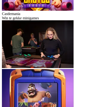
Castlemania
Win te gekke minigames