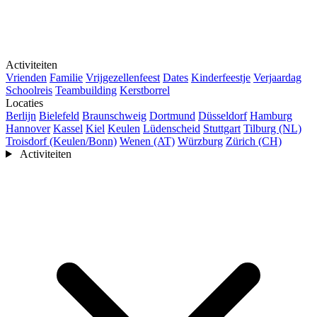
Activiteiten
Vrienden
Familie
Vrijgezellenfeest
Dates
Kinderfeestje
Verjaardag
Schoolreis
Teambuilding
Kerstborrel
Locaties
Berlijn
Bielefeld
Braunschweig
Dortmund
Düsseldorf
Hamburg
Hannover
Kassel
Kiel
Keulen
Lüdenscheid
Stuttgart
Tilburg (NL)
Troisdorf (Keulen/Bonn)
Wenen (AT)
Würzburg
Zürich (CH)
Activiteiten