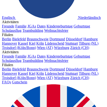
Englisch
Niederländisch
Aktivitäten
Freunde
Familie
JGAs
Dates
Kindergeburtstag
Geburtstag
Schulausflug
Teambuilding
Weihnachtsfeier
Filialen
Berlin
Bielefeld
Braunschweig
Dortmund
Düsseldorf
Hamburg
Hannover
Kassel
Kiel
Köln
Lüdenscheid
Stuttgart
Tilburg (NL)
Troisdorf (Köln/Bonn)
Wien (AT)
Würzburg
Zürich (CH)
Aktivitäten
Freunde
Familie
JGAs
Dates
Kindergeburtstag
Geburtstag
Schulausflug
Teambuilding
Weihnachtsfeier
Filialen
Berlin
Bielefeld
Braunschweig
Dortmund
Düsseldorf
Hamburg
Hannover
Kassel
Kiel
Köln
Lüdenscheid
Stuttgart
Tilburg (NL)
Troisdorf (Köln/Bonn)
Wien (AT)
Würzburg
Zürich (CH)
FAQs
Gutschein