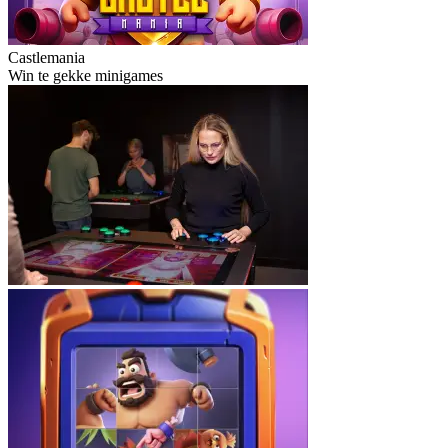
Castlemania
Win te gekke minigames