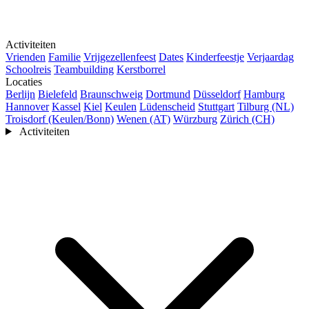
Activiteiten
Vrienden
Familie
Vrijgezellenfeest
Dates
Kinderfeestje
Verjaardag
Schoolreis
Teambuilding
Kerstborrel
Locaties
Berlijn
Bielefeld
Braunschweig
Dortmund
Düsseldorf
Hamburg
Hannover
Kassel
Kiel
Keulen
Lüdenscheid
Stuttgart
Tilburg (NL)
Troisdorf (Keulen/Bonn)
Wenen (AT)
Würzburg
Zürich (CH)
Activiteiten