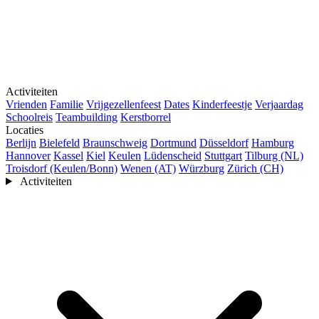
Activiteiten
Vrienden
Familie
Vrijgezellenfeest
Dates
Kinderfeestje
Verjaardag
Schoolreis
Teambuilding
Kerstborrel
Locaties
Berlijn
Bielefeld
Braunschweig
Dortmund
Düsseldorf
Hamburg
Hannover
Kassel
Kiel
Keulen
Lüdenscheid
Stuttgart
Tilburg (NL)
Troisdorf (Keulen/Bonn)
Wenen (AT)
Würzburg
Zürich (CH)
Activiteiten