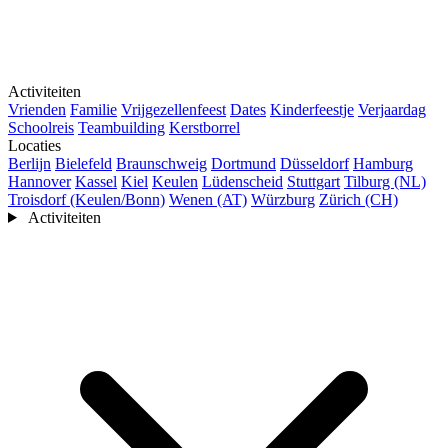
Activiteiten
Vrienden
Familie
Vrijgezellenfeest
Dates
Kinderfeestje
Verjaardag
Schoolreis
Teambuilding
Kerstborrel
Locaties
Berlijn
Bielefeld
Braunschweig
Dortmund
Düsseldorf
Hamburg
Hannover
Kassel
Kiel
Keulen
Lüdenscheid
Stuttgart
Tilburg (NL)
Troisdorf (Keulen/Bonn)
Wenen (AT)
Würzburg
Zürich (CH)
Activiteiten