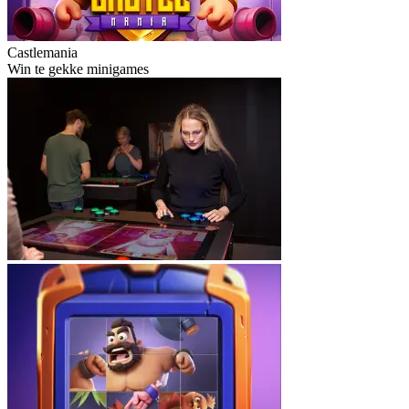
Castlemania
Win te gekke minigames