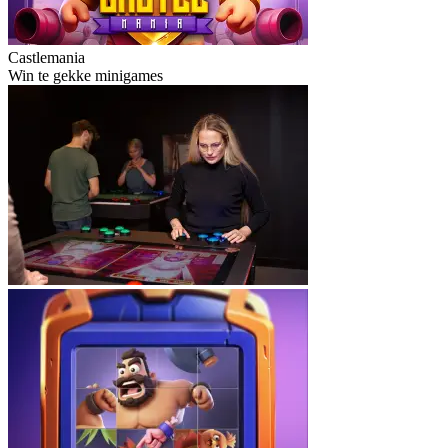
Castlemania
Win te gekke minigames