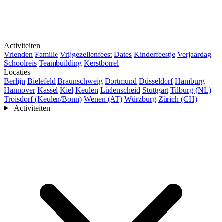
Activiteiten
Vrienden
Familie
Vrijgezellenfeest
Dates
Kinderfeestje
Verjaardag
Schoolreis
Teambuilding
Kerstborrel
Locaties
Berlijn
Bielefeld
Braunschweig
Dortmund
Düsseldorf
Hamburg
Hannover
Kassel
Kiel
Keulen
Lüdenscheid
Stuttgart
Tilburg (NL)
Troisdorf (Keulen/Bonn)
Wenen (AT)
Würzburg
Zürich (CH)
Activiteiten