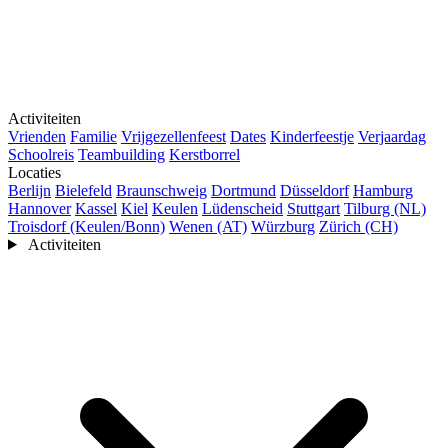
Activiteiten
Vrienden
Familie
Vrijgezellenfeest
Dates
Kinderfeestje
Verjaardag
Schoolreis
Teambuilding
Kerstborrel
Locaties
Berlijn
Bielefeld
Braunschweig
Dortmund
Düsseldorf
Hamburg
Hannover
Kassel
Kiel
Keulen
Lüdenscheid
Stuttgart
Tilburg (NL)
Troisdorf (Keulen/Bonn)
Wenen (AT)
Würzburg
Zürich (CH)
Activiteiten