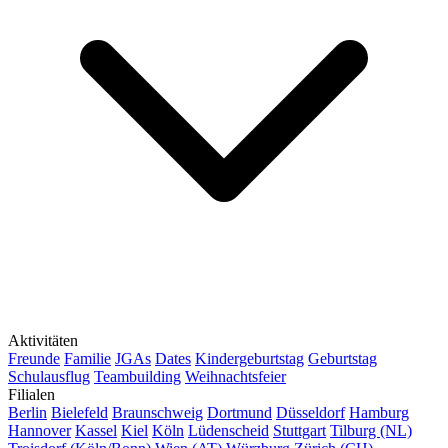
Aktivitäten
Freunde
Familie
JGAs
Dates
Kindergeburtstag
Geburtstag
Schulausflug
Teambuilding
Weihnachtsfeier
Filialen
Berlin
Bielefeld
Braunschweig
Dortmund
Düsseldorf
Hamburg
Hannover
Kassel
Kiel
Köln
Lüdenscheid
Stuttgart
Tilburg (NL)