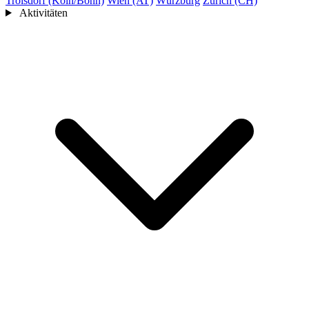
Troisdorf (Köln/Bonn)
Wien (AT)
Würzburg
Zürich (CH)
Aktivitäten