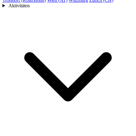
Troisdorf (Köln/Bonn)
Wien (AT)
Würzburg
Zürich (CH)
Aktivitäten