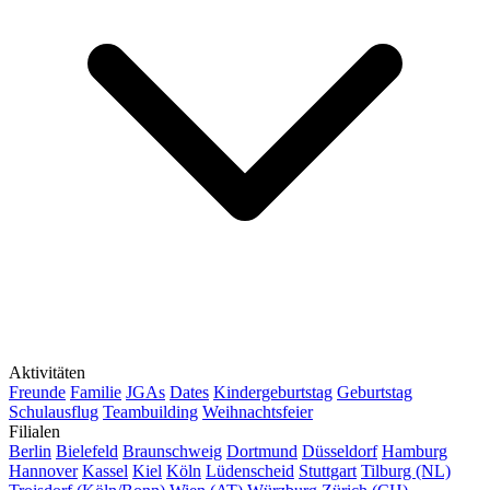
Aktivitäten
Freunde
Familie
JGAs
Dates
Kindergeburtstag
Geburtstag
Schulausflug
Teambuilding
Weihnachtsfeier
Filialen
Berlin
Bielefeld
Braunschweig
Dortmund
Düsseldorf
Hamburg
Hannover
Kassel
Kiel
Köln
Lüdenscheid
Stuttgart
Tilburg (NL)