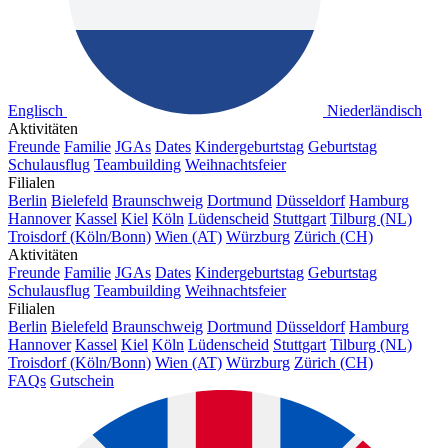
Englisch
Niederländisch
Aktivitäten
Freunde
Familie
JGAs
Dates
Kindergeburtstag
Geburtstag
Schulausflug
Teambuilding
Weihnachtsfeier
Filialen
Berlin
Bielefeld
Braunschweig
Dortmund
Düsseldorf
Hamburg
Hannover
Kassel
Kiel
Köln
Lüdenscheid
Stuttgart
Tilburg (NL)
Troisdorf (Köln/Bonn)
Wien (AT)
Würzburg
Zürich (CH)
Aktivitäten
Freunde
Familie
JGAs
Dates
Kindergeburtstag
Geburtstag
Schulausflug
Teambuilding
Weihnachtsfeier
Filialen
Berlin
Bielefeld
Braunschweig
Dortmund
Düsseldorf
Hamburg
Hannover
Kassel
Kiel
Köln
Lüdenscheid
Stuttgart
Tilburg (NL)
Troisdorf (Köln/Bonn)
Wien (AT)
Würzburg
Zürich (CH)
FAQs
Gutschein