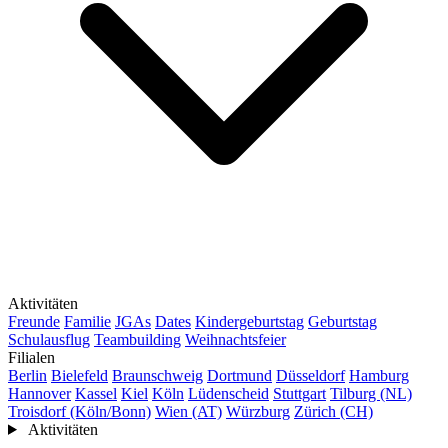
Aktivitäten
Freunde
Familie
JGAs
Dates
Kindergeburtstag
Geburtstag
Schulausflug
Teambuilding
Weihnachtsfeier
Filialen
Berlin
Bielefeld
Braunschweig
Dortmund
Düsseldorf
Hamburg
Hannover
Kassel
Kiel
Köln
Lüdenscheid
Stuttgart
Tilburg (NL)
Troisdorf (Köln/Bonn)
Wien (AT)
Würzburg
Zürich (CH)
Aktivitäten