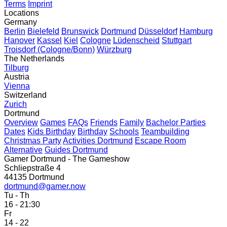
Terms
Imprint
Locations
Germany
Berlin
Bielefeld
Brunswick
Dortmund
Düsseldorf
Hamburg
Hanover
Kassel
Kiel
Cologne
Lüdenscheid
Stuttgart
Troisdorf (Cologne/Bonn)
Würzburg
The Netherlands
Tilburg
Austria
Vienna
Switzerland
Zurich
Dortmund
Overview
Games
FAQs
Friends
Family
Bachelor Parties
Dates
Kids Birthday
Birthday
Schools
Teambuilding
Christmas Party
Activities Dortmund
Escape Room
Alternative
Guides Dortmund
Gamer Dortmund - The Gameshow
Schliepstraße 4
44135 Dortmund
dortmund@gamer.now
Tu - Th
16 - 21:30
Fr
14 - 22