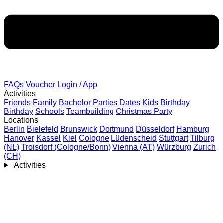
FAQs
Voucher
Login / App
Activities
Friends
Family
Bachelor Parties
Dates
Kids Birthday
Birthday
Schools
Teambuilding
Christmas Party
Locations
Berlin
Bielefeld
Brunswick
Dortmund
Düsseldorf
Hamburg
Hanover
Kassel
Kiel
Cologne
Lüdenscheid
Stuttgart
Tilburg
(NL)
Troisdorf (Cologne/Bonn)
Vienna (AT)
Würzburg
Zurich
(CH)
Activities