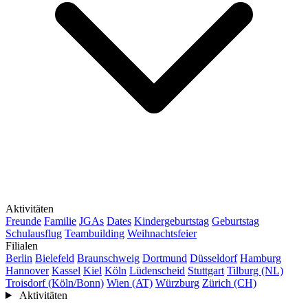
Aktivitäten
Freunde
Familie
JGAs
Dates
Kindergeburtstag
Geburtstag
Schulausflug
Teambuilding
Weihnachtsfeier
Filialen
Berlin
Bielefeld
Braunschweig
Dortmund
Düsseldorf
Hamburg
Hannover
Kassel
Kiel
Köln
Lüdenscheid
Stuttgart
Tilburg (NL)
Troisdorf (Köln/Bonn)
Wien (AT)
Würzburg
Zürich (CH)
Aktivitäten