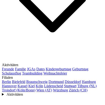
Aktivitäten
Freunde
Familie
JGAs
Dates
Kindergeburtstag
Geburtstag
Schulausflug
Teambuilding
Weihnachtsfeier
Filialen
Berlin
Bielefeld
Braunschweig
Dortmund
Düsseldorf
Hamburg
Hannover
Kassel
Kiel
Köln
Lüdenscheid
Stuttgart
Tilburg (NL)
Troisdorf (Köln/Bonn)
Wien (AT)
Würzburg
Zürich (CH)
Aktivitäten