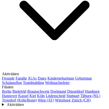
Aktivitäten
Freunde
Familie
JGAs
Dates
Kindergeburtstag
Geburtstag
Schulausflug
Teambuilding
Weihnachtsfeier
Filialen
Berlin
Bielefeld
Braunschweig
Dortmund
Düsseldorf
Hamburg
Hannover
Kassel
Kiel
Köln
Lüdenscheid
Stuttgart
Tilburg (NL)
Troisdorf (Köln/Bonn)
Wien (AT)
Würzburg
Zürich (CH)
Aktivitäten