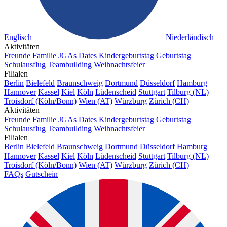
Englisch
Niederländisch
Aktivitäten
Freunde
Familie
JGAs
Dates
Kindergeburtstag
Geburtstag
Schulausflug
Teambuilding
Weihnachtsfeier
Filialen
Berlin
Bielefeld
Braunschweig
Dortmund
Düsseldorf
Hamburg
Hannover
Kassel
Kiel
Köln
Lüdenscheid
Stuttgart
Tilburg (NL)
Troisdorf (Köln/Bonn)
Wien (AT)
Würzburg
Zürich (CH)
Aktivitäten
Freunde
Familie
JGAs
Dates
Kindergeburtstag
Geburtstag
Schulausflug
Teambuilding
Weihnachtsfeier
Filialen
Berlin
Bielefeld
Braunschweig
Dortmund
Düsseldorf
Hamburg
Hannover
Kassel
Kiel
Köln
Lüdenscheid
Stuttgart
Tilburg (NL)
Troisdorf (Köln/Bonn)
Wien (AT)
Würzburg
Zürich (CH)
FAQs
Gutschein