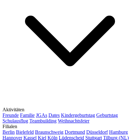
Aktivitäten
Freunde
Familie
JGAs
Dates
Kindergeburtstag
Geburtstag
Schulausflug
Teambuilding
Weihnachtsfeier
Filialen
Berlin
Bielefeld
Braunschweig
Dortmund
Düsseldorf
Hamburg
Hannover
Kassel
Kiel
Köln
Lüdenscheid
Stuttgart
Tilburg (NL)